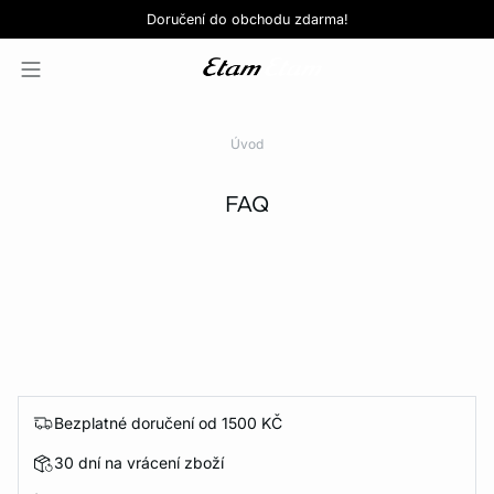
Love EDIT: podprsenka + kalhotky za 999 Kč
SLEVY: kupte si 3, zaplaťte za 2*
Doručení do obchodu zdarma!
KOUPIT NYNÍ
KOUPIT NYNÍ
Úvod
FAQ
Bezplatné doručení od 1500 KČ
30 dní na vrácení zboží