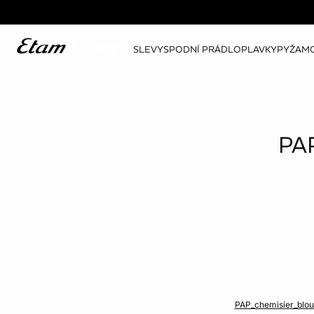
SLEVY
SPODNÍ PRÁDLO
PLAVKY
PYŽAM
PA
PAP_chemisier_blous