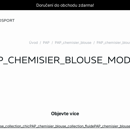
Love EDIT: podprsenka + kalhotky za 999 Kč
Doručení do obchodu zdarma!
KOUPIT NYNÍ
KOUPIT NYNÍ
O
SPORT
Úvod
PAP
PAP_chemisier_blouse
PAP_chemisier_blo
P_CHEMISIER_BLOUSE_MO
Objevte více
e_collection_chic
PAP_chemisier_blouse_collection_fluide
PAP_chemisier_blouse