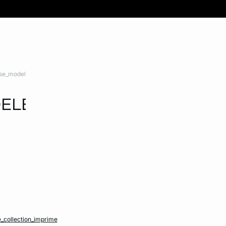
use_modele
DELE_BLOUSE
_collection_imprime