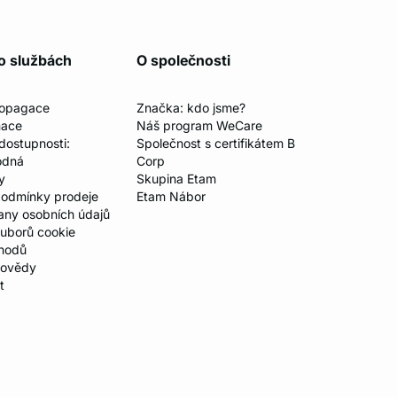
o službách
O společnosti
ropagace
Značka: kdo jsme?
mace
Náš program WeCare
 dostupnosti:
Společnost s certifikátem B
odná
Corp
y
Skupina Etam
odmínky prodeje
Etam Nábor
any osobních údajů
ouborů cookie
hodů
povědy
t