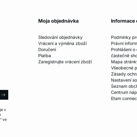
Moja objednávka
Informace 
Sledování objednávky
Podmínky p
Vrácení a výměna zboží
Právní infor
Doručení
Prohlášení o
Platba
částečně sh
Zaregistrujte vrácení zboží
Mapa stránk
Všeobecné p
Zásady ochr
Nastavení s
Seznam obc
il
Centrum ná
arrow
Etam connec
je v
h
“ ve