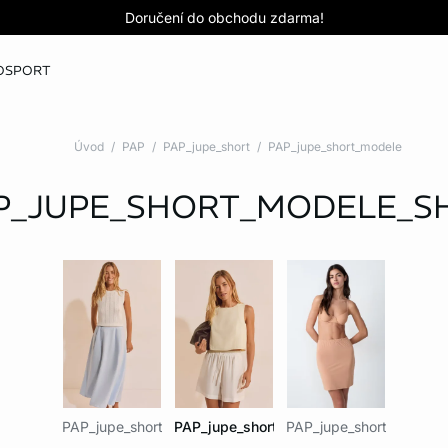
Love EDIT: podprsenka + kalhotky za 999 Kč
Doručení do obchodu zdarma!
KOUPIT NYNÍ
KOUPIT NYNÍ
O
SPORT
Úvod
PAP
PAP_jupe_short
PAP_jupe_short_modele
P_JUPE_SHORT_MODELE_S
PAP_jupe_short_jupe
PAP_jupe_short_modele_short
PAP_jupe_short_modele_