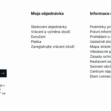
Moja objednávka
Informace 
Sledování objednávky
Podmínky p
Vrácení a výměna zboží
Právní infor
Doručení
Prohlášení o
Platba
částečně sh
Zaregistrujte vrácení zboží
Mapa stránk
Všeobecné p
Zásady ochr
Nastavení s
Seznam obc
il
Centrum ná
arrow
Etam connec
je v
h
“ ve