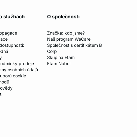
o službách
O společnosti
ropagace
Značka: kdo jsme?
mace
Náš program WeCare
 dostupnosti:
Společnost s certifikátem B
odná
Corp
y
Skupina Etam
odmínky prodeje
Etam Nábor
any osobních údajů
ouborů cookie
hodů
povědy
t