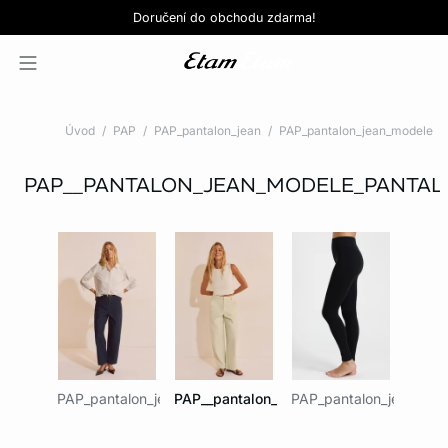
Love EDIT: podprsenka + kalhotky za 999 Kč
SLEVY: kupte si 3, zaplaťte za 2*
Doručení do obchodu zdarma!
KOUPIT NYNÍ
KOUPIT NYNÍ
Úvod
PAP
PAP_pantalon_jean
PAP_pantalon_jean_modele
PAP__PANTALON_JEAN_MODELE_PANTAL
PAP_pantalon_jean_modele_jean
PAP__pantalon_jean_modele_pantalon
PAP_pantalon_jean_mod