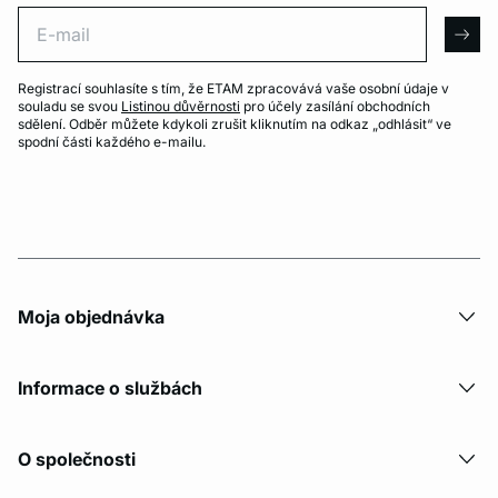
E-mail
arro
Registrací souhlasíte s tím, že ETAM zpracovává vaše osobní údaje v
souladu se svou
Listinou důvěrnosti
pro účely zasílání obchodních
sdělení. Odběr můžete kdykoli zrušit kliknutím na odkaz „odhlásit“ ve
spodní části každého e-mailu.
Moja objednávka
Informace o službách
O společnosti