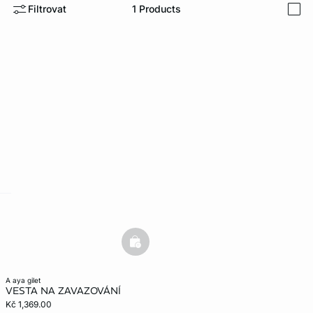
Filtrovat
1
Products
i
-home
basketfull
a aya gilet
VESTA NA ZAVAZOVÁNÍ
Kč 1,369.00