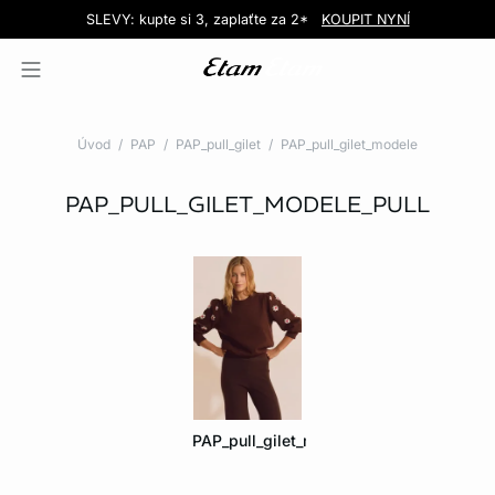
Love EDIT: podprsenka + kalhotky za 999 Kč
SLEVY: kupte si 3, zaplaťte za 2*
Doručení do obchodu zdarma!
KOUPIT NYNÍ
KOUPIT NYNÍ
Úvod
PAP
PAP_pull_gilet
PAP_pull_gilet_modele
PAP_PULL_GILET_MODELE_PULL
PAP_pull_gilet_modele_pull