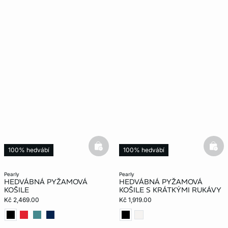
basketfull
bask
100% hedvábí
100% hedvábí
pearly
pearly
HEDVÁBNÁ PYŽAMOVÁ
HEDVÁBNÁ PYŽAMOVÁ
KOŠILE
KOŠILE S KRÁTKÝMI RUKÁVY
Kč 2,469.00
Kč 1,919.00