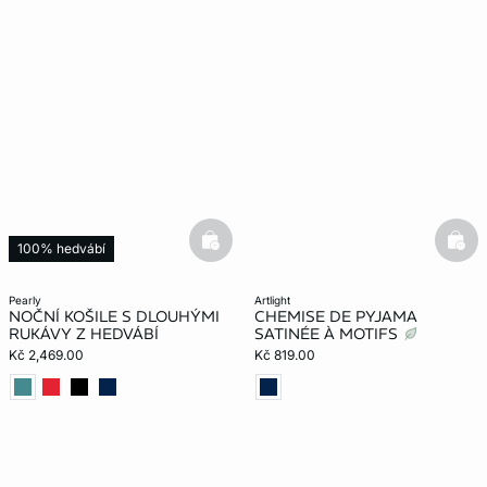
basketfull
bask
100% hedvábí
pearly
artlight
NOČNÍ KOŠILE S DLOUHÝMI
CHEMISE DE PYJAMA
RUKÁVY Z HEDVÁBÍ
SATINÉE À MOTIFS
Kč 2,469.00
Kč 819.00