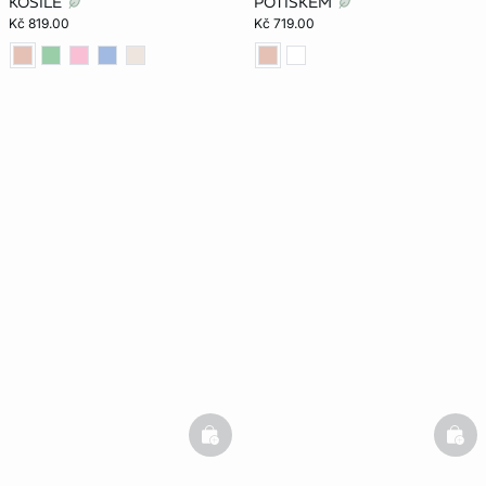
KOŠILE
POTISKEM
Kč 819.00
Kč 719.00
basketfull
bask