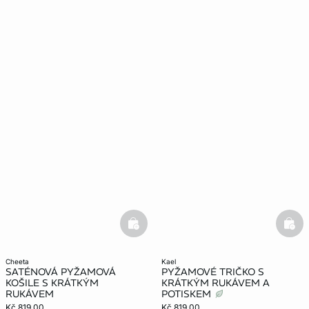
basketfull
bask
cheeta
kael
SATÉNOVÁ PYŽAMOVÁ
PYŽAMOVÉ TRIČKO S
KOŠILE S KRÁTKÝM
KRÁTKÝM RUKÁVEM A
RUKÁVEM
POTISKEM
Kč 819.00
Kč 819.00