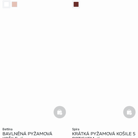
basketfull
bask
bettina
spira
BAVLNĚNÁ PYŽAMOVÁ
KRÁTKÁ PYŽAMOVÁ KOŠILE S