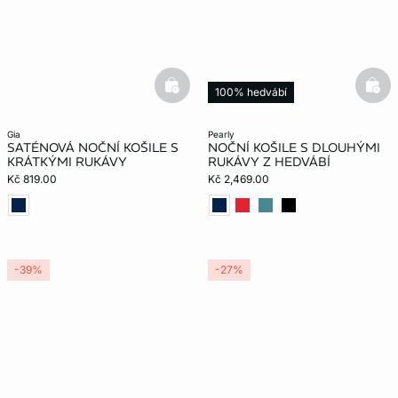
basketfull
bask
100% hedvábí
gia
pearly
SATÉNOVÁ NOČNÍ KOŠILE S
NOČNÍ KOŠILE S DLOUHÝMI
KRÁTKÝMI RUKÁVY
RUKÁVY Z HEDVÁBÍ
Kč 819.00
Kč 2,469.00
-39%
-27%