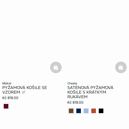
basketfull
bask
mistral
cheeta
PYŽAMOVÁ KOŠILE SE
SATÉNOVÁ PYŽAMOVÁ
VZOREM
KOŠILE S KRÁTKÝM
RUKÁVEM
Kč 819.00
Kč 819.00