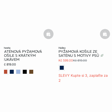
basketfull
bask
cheeta
hailey
SATÉNOVÁ PYŽAMOVÁ
PYŽAMOVÁ KOŠILE ZE
KOŠILE S KRÁTKÝM
SATÉNU S MOTIVY PSŮ
RUKÁVEM
Kč 599.00
Kč 819.00
Kč 819.00
SLEVY Kupte si 3, zaplaťte za
-home
2