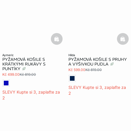
basketfull
bask
aymeric
hilda
PYŽAMOVÁ KOŠILE S
PYŽAMOVÁ KOŠILE S PRUHY
KRÁTKÝMI RUKÁVY S
A VÝŠIVKOU PUDLA
PUNTÍKY
Kč 599.00
Kč 819.00
Kč 499.00
Kč 819.00
SLEVY Kupte si 3, zaplaťte za
SLEVY Kupte si 3, zaplaťte za
2
2