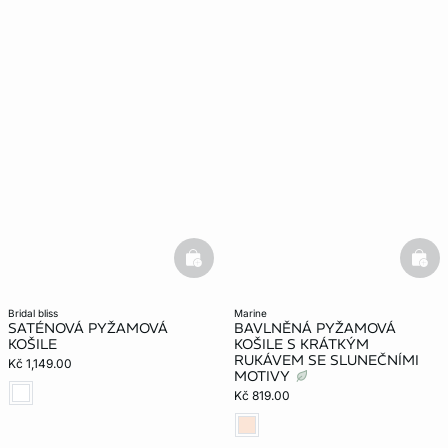
basketfull
bask
bridal bliss
marine
SATÉNOVÁ PYŽAMOVÁ
BAVLNĚNÁ PYŽAMOVÁ
KOŠILE
KOŠILE S KRÁTKÝM
RUKÁVEM SE SLUNEČNÍMI
Kč 1,149.00
MOTIVY
Kč 819.00