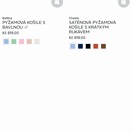
basketfull
bask
bettina
cheeta
PYŽAMOVÁ KOŠILE S
SATÉNOVÁ PYŽAMOVÁ
BAVLNOU
KOŠILE S KRÁTKÝM
RUKÁVEM
Kč 819.00
Kč 819.00