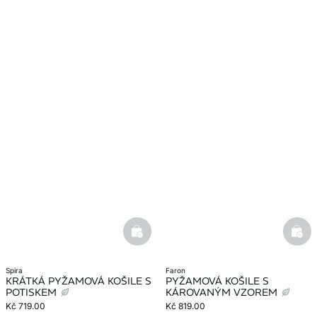
basketfull
bask
spira
faron
KRÁTKÁ PYŽAMOVÁ KOŠILE S
PYŽAMOVÁ KOŠILE S
POTISKEM
KÁROVANÝM VZOREM
Kč 719.00
Kč 819.00