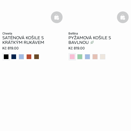
basketfull
bask
cheeta
bettina
SATÉNOVÁ KOŠILE S
PYŽAMOVÁ KOŠILE S
KRÁTKÝM RUKÁVEM
BAVLNOU
Kč 819.00
Kč 819.00