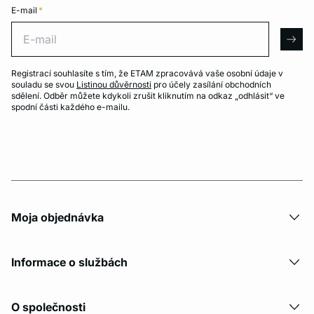
E-mail
*
E-mail
arro
Registrací souhlasíte s tím, že ETAM zpracovává vaše osobní údaje v
souladu se svou
Listinou důvěrnosti
pro účely zasílání obchodních
sdělení. Odběr můžete kdykoli zrušit kliknutím na odkaz „odhlásit“ ve
spodní části každého e-mailu.
Moja objednávka
Informace o službách
O společnosti