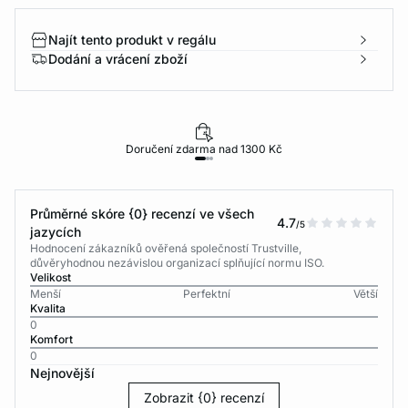
Najít tento produkt v regálu
Dodání a vrácení zboží
Doručení zdarma nad 1300 Kč
Průměrné skóre {0} recenzí ve všech
4.7
/5
jazycích
Hodnocení zákazníků ověřená společností Trustville,
důvěryhodnou nezávislou organizací splňující normu ISO.
Velikost
Menší
Perfektní
Větší
Kvalita
0
Komfort
0
Nejnovější
Zobrazit {0} recenzí