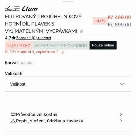
celestia
FLITROVANÝ TROJÚHELNÍKOVÝ
Kč 499.00
-44%
HORNÍ DÍL PLAVEK S
Kč 899.00
VYJÍMATELNÝMI VYCPÁVKAMI
4.7
Zobrazit {0} recenzí
SLEVY 3 za 2
product.wecaretext
Pouze online
SLEVY Kupte si 3, zaplaťte za 2
Barva
chocolat
Velikosti
Velikost
Průvodce velikostmi
-home
Popis, složení, údržba a závazky