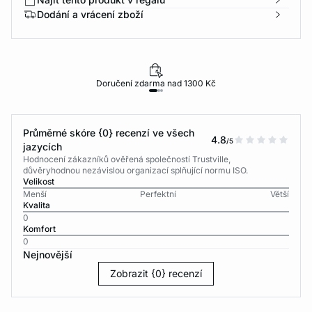
Dodání a vrácení zboží
Doručení zdarma nad 1300 Kč
Průměrné skóre {0} recenzí ve všech
4.8
/5
jazycích
Hodnocení zákazníků ověřená společností Trustville,
důvěryhodnou nezávislou organizací splňující normu ISO.
Velikost
Menší
Perfektní
Větší
Kvalita
0
Komfort
0
Nejnovější
Zobrazit {0} recenzí