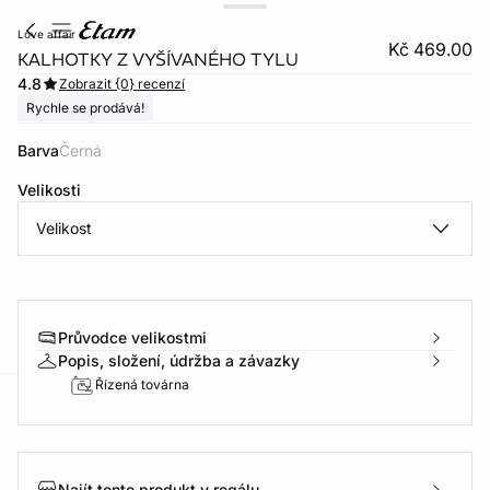
love affair
Kč 469.00
KALHOTKY Z VYŠÍVANÉHO TYLU
4.8
Zobrazit {0} recenzí
Rychle se prodává!
Barva
černá
Velikosti
Velikost
Průvodce velikostmi
Popis, složení, údržba a závazky
Řízená továrna
-home
Najít tento produkt v regálu