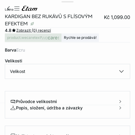
lalma
KARDIGAN BEZ RUKÁVŮ S FLÍSOVÝM
Kč 1,099.00
EFEKTEM
4.8
Zobrazit {0} recenzí
product.wecaretext
Rychle se prodává!
Barva
ecru
Velikosti
Velikost
Průvodce velikostmi
Popis, složení, údržba a závazky
-home