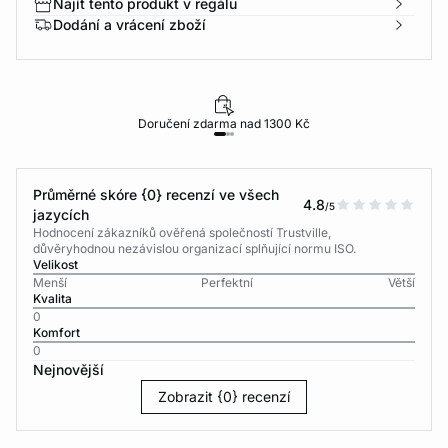
Najít tento produkt v regálu
Dodání a vrácení zboží
Doručení zdarma nad 1300 Kč
Průměrné skóre {0} recenzí ve všech
4.8
/5
jazycích
Hodnocení zákazníků ověřená společností Trustville,
důvěryhodnou nezávislou organizací splňující normu ISO.
Velikost
Menší
Perfektní
Větší
Kvalita
0
Komfort
0
Nejnovější
Zobrazit {0} recenzí