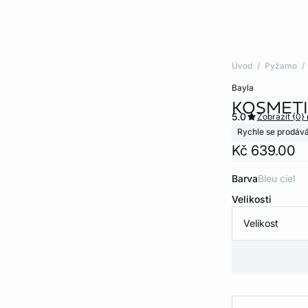
Úvod
Pyžamo
bayla
KOSMETI
5.0
Zobrazit {0}
Rychle se prodává
Kč 639.00
Barva
bleu ciel
Velikosti
Velikost