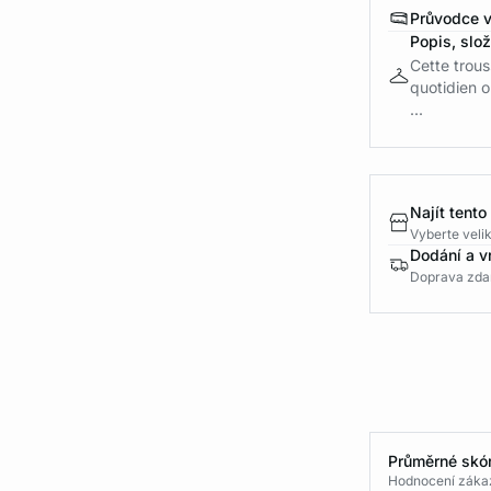
Průvodce v
Popis, slo
Cette trous
quotidien 
...
Najít tento
Vyberte velik
Dodání a v
Doprava zda
Průměrné skór
Hodnocení zákaz