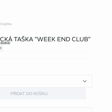
Doplňky
CKÁ TAŠKA "WEEK END CLUB"
 recenzí
!
PŘIDAT DO KOŠÍKU