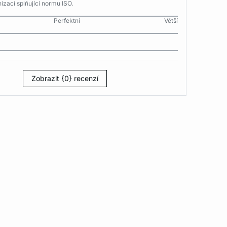
izací splňující normu ISO.
Perfektní
Větší
Zobrazit {0} recenzí