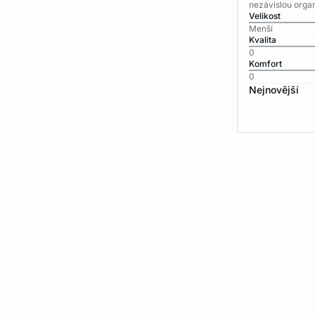
nezávislou organ
Velikost
Menší
Kvalita
0
Komfort
0
Nejnovější