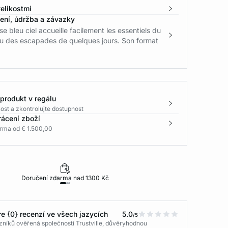
elikostmi
žení, údržba a závazky
se bleu ciel accueille facilement les essentiels du
ou des escapades de quelques jours. Son format
 produkt v regálu
ost a zkontrolujte dostupnost
rácení zboží
rma od € 1.500,00
Doručení zdarma nad 1300 Kč
30 dní na vr
e {0} recenzí ve všech jazycích
5.0
/5
níků ověřená společností Trustville, důvěryhodnou