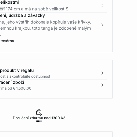
elikostmi
ří 174 cm a má na sobě velikost S
žení, údržba a závazky
é, jeho výstřih dokonale kopíruje vaše křivky.
emnou krajkou, toto tanga je zdobené malým
.
 továrna
 produkt v regálu
ost a zkontrolujte dostupnost
rácení zboží
rma od € 1.500,00
Doručení zdarma nad 1300 Kč
30 dní na vr