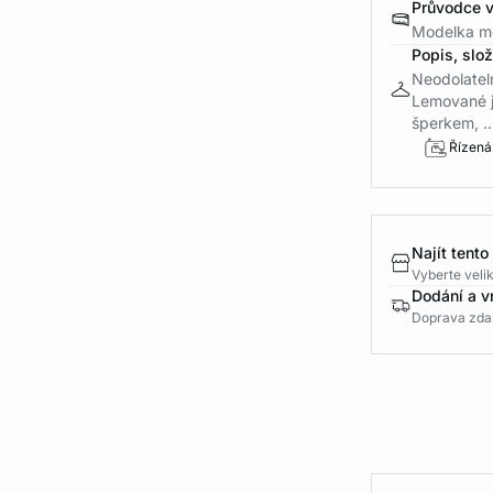
Průvodce v
Modelka mě
Popis, slo
Neodolateln
Lemované j
šperkem, ..
Řízená
Najít tento
Vyberte velik
Dodání a v
Doprava zda