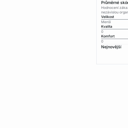
Průměrné skór
Hodnocení zákaz
nezávislou organ
Velikost
Menší
Kvalita
0
Komfort
0
Nejnovější