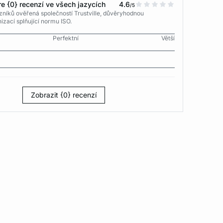
e {0} recenzí ve všech jazycích
4.6
/5
níků ověřená společností Trustville, důvěryhodnou
izací splňující normu ISO.
Perfektní
Větší
Zobrazit {0} recenzí