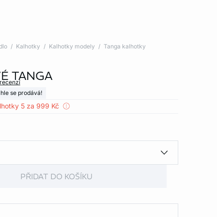
dlo
Kalhotky
Kalhotky modely
Tanga kalhotky
É TANGA
 recenzí
hle se prodává!
lhotky 5 za 999 Kč
PŘIDAT DO KOŠÍKU