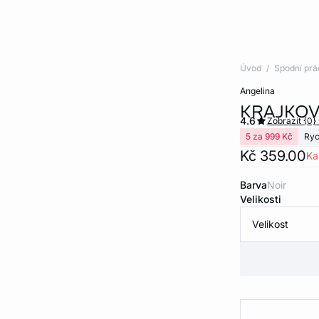
Úvod
Spodní prá
angelina
KRAJKOV
4.6
Zobrazit {0}
5 za 999 Kč
Ryc
Kč 359.00
Ka
Barva
noir
Velikosti
Velikost