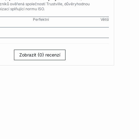
níků ověřená společností Trustville, důvěryhodnou
izací splňující normu ISO.
Perfektní
Větší
Zobrazit {0} recenzí