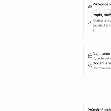
Průvodce v
Le mannequ
Popis, slo
Krajka je 
těchto tan
z...
Najít tento
Vyberte velik
Dodání a v
Doprava zda
Průměrné skór