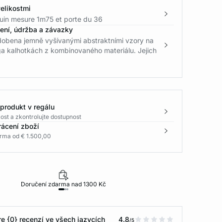
elikostmi
in mesure 1m75 et porte du 36
žení, údržba a závazky
zdobena jemně vyšívanými abstraktními vzory na
ga kalhotkách z kombinovaného materiálu. Jejich
 produkt v regálu
ost a zkontrolujte dostupnost
rácení zboží
rma od € 1.500,00
Doručení zdarma nad 1300 Kč
30 dní na vr
e {0} recenzí ve všech jazycích
4.8
/5