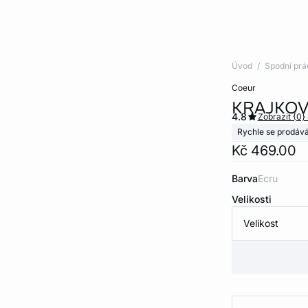
Úvod
Spodní prá
coeur
KRAJKOV
4.8
Zobrazit {0}
Rychle se prodává
Kč 469.00
Barva
ecru
Velikosti
Velikost