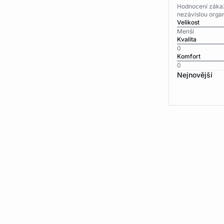
Hodnocení zákaz
nezávislou organ
Velikost
Menší
Kvalita
0
Komfort
0
Nejnovější