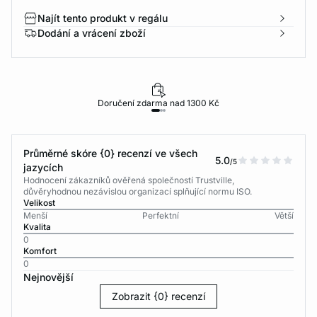
Najít tento produkt v regálu
Dodání a vrácení zboží
Doručení zdarma nad 1300 Kč
Průměrné skóre {0} recenzí ve všech
5.0
/5
jazycích
Hodnocení zákazníků ověřená společností Trustville,
důvěryhodnou nezávislou organizací splňující normu ISO.
Velikost
Menší
Perfektní
Větší
Kvalita
0
Komfort
0
Nejnovější
Zobrazit {0} recenzí