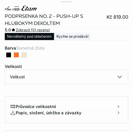
pure mesh
PODPRSENKA NO. 2 - PUSH-UP S
Kč 819.00
HLUBOKÝM DEKOLTEM
5.0
Zobrazit {0} recenzí
Neviditelný pod oblečením
Rychle se prodává!
Barva
slunečně žlutá
Velikosti
Velikost
Průvodce velikostmi
Popis, složení, údržba a závazky
-home