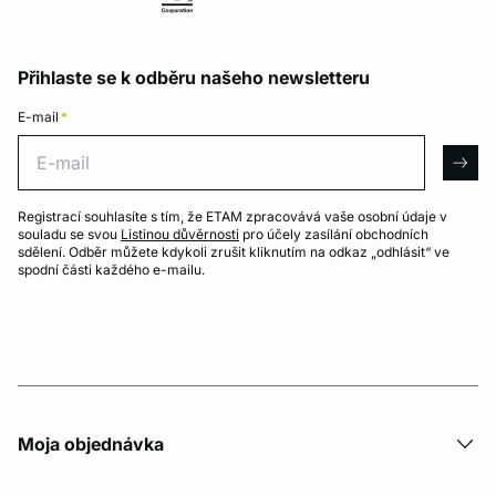
Přihlaste se k odběru našeho newsletteru
E-mail
*
E-mail
arro
Registrací souhlasíte s tím, že ETAM zpracovává vaše osobní údaje v
souladu se svou
Listinou důvěrnosti
pro účely zasílání obchodních
sdělení. Odběr můžete kdykoli zrušit kliknutím na odkaz „odhlásit“ ve
spodní části každého e-mailu.
Moja objednávka