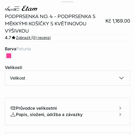
nayade
PODPRSENKA NO. 4 - PODPRSENKA S
Kč 1,169.00
MĚKKÝMI KOŠÍČKY S KVĚTINOVOU
VÝŠIVKOU
4.7
Zobrazit {0} recenzí
Barva
petunia
Velikosti
video
Velikost
Průvodce velikostmi
Popis, složení, údržba a závazky
-home