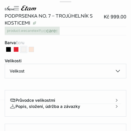
eclipse
PODPRSENKA NO. 7 – TROJÚHELNÍK S
Kč 999.00
KOSTICEMI
product.wecaretext
Barva
ecru
Velikosti
Velikost
Průvodce velikostmi
Popis, složení, údržba a závazky
-home