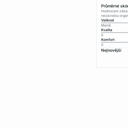
Průměrné skór
Hodnocení zákaz
nezávislou organ
Velikost
Menší
Kvalita
0
Komfort
0
Nejnovější