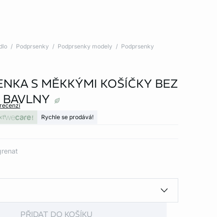
dlo
Podprsenky
Podprsenky modely
Podprsenky
NKA S MĚKKÝMI KOŠÍČKY BEZ
Z BAVLNY
 recenzí
xt
Rychle se prodává!
grenat
PŘIDAT DO KOŠÍKU