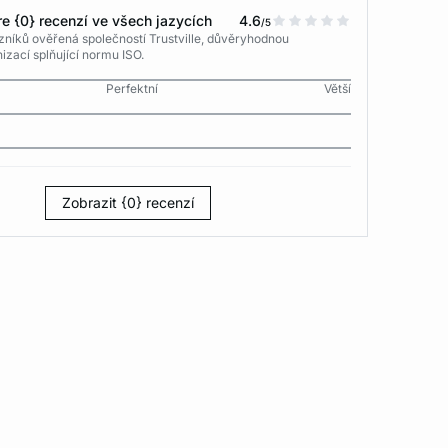
e {0} recenzí ve všech jazycích
4.6
/5
níků ověřená společností Trustville, důvěryhodnou
izací splňující normu ISO.
Perfektní
Větší
Zobrazit {0} recenzí