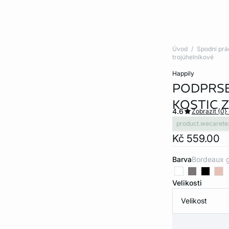
Úvod
Spodní prá
trojúhelníkové
happily
PODPRSE
KOSTIC 
4.6
Zobrazit {0}
product.wecarete
Kč 559.00
Barva
bordeaux 
Velikosti
Velikost