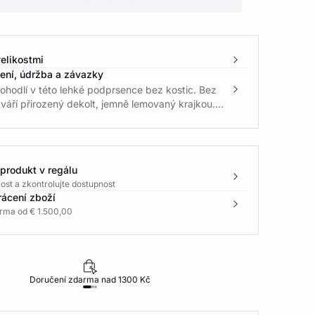
elikostmi
žení, údržba a závazky
ohodlí v této lehké podprsence bez kostic. Bez
váří přirozený dekolt, jemně lemovaný krajkou....
 produkt v regálu
ost a zkontrolujte dostupnost
rácení zboží
rma od € 1.500,00
Doručení zdarma nad 1300 Kč
30 dní na vr