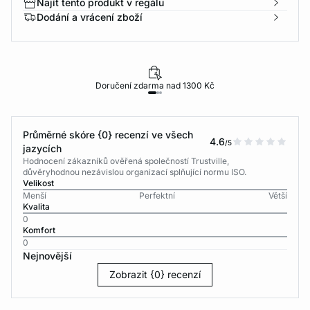
Najít tento produkt v regálu
Dodání a vrácení zboží
Doručení zdarma nad 1300 Kč
Průměrné skóre {0} recenzí ve všech
4.6
/5
jazycích
Hodnocení zákazníků ověřená společností Trustville,
důvěryhodnou nezávislou organizací splňující normu ISO.
Velikost
Menší
Perfektní
Větší
Kvalita
0
Komfort
0
Nejnovější
Zobrazit {0} recenzí