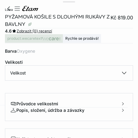
lulea
PYŽAMOVÁ KOŠILE S DLOUHÝMI RUKÁVY Z
Kč 819.00
BAVLNY
4.6
Zobrazit {0} recenzí
product.wecaretext
Rychle se prodává!
Barva
oxygene
Velikosti
Velikost
Průvodce velikostmi
Popis, složení, údržba a závazky
-home