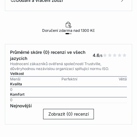
Dodání a vrácení zboží
Doručení zdarma nad 1300 Kč
Průměrné skóre {0} recenzí ve všech
4.6
/5
jazycích
Hodnocení zákazníků ověřená společností Trustville,
důvěryhodnou nezávislou organizací splňující normu ISO.
Velikost
Menší
Perfektní
Větší
Kvalita
0
Komfort
0
Nejnovější
Zobrazit {0} recenzí