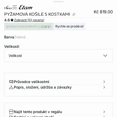
fiorex
Kč 819.00
PYŽAMOVÁ KOŠILE S KOSTKAMI
4.6
Zobrazit {0} recenzí
product.wecaretext
Rychle se prodává!
Barva
zelená
Velikosti
Velikost
Průvodce velikostmi
Popis, složení, údržba a závazky
-home
Najít tento produkt v regálu