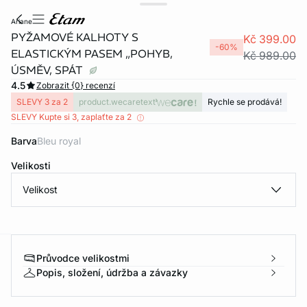
ariane
PYŽAMOVÉ KALHOTY S
Kč 399.00
-60%
ELASTICKÝM PASEM „POHYB,
Kč 989.00
ÚSMĚV, SPÁT
4.5
Zobrazit {0} recenzí
SLEVY 3 za 2
product.wecaretext
Rychle se prodává!
SLEVY Kupte si 3, zaplaťte za 2
Barva
bleu royal
Velikosti
Velikost
Průvodce velikostmi
-home
Popis, složení, údržba a závazky