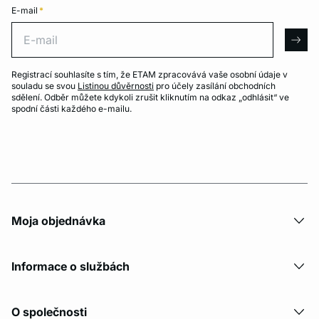
E-mail
*
E-mail
arro
Registrací souhlasíte s tím, že ETAM zpracovává vaše osobní údaje v
souladu se svou
Listinou důvěrnosti
pro účely zasílání obchodních
sdělení. Odběr můžete kdykoli zrušit kliknutím na odkaz „odhlásit“ ve
spodní části každého e-mailu.
Moja objednávka
Informace o službách
O společnosti