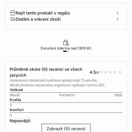
Najít tento produkt v regálu
Dodání a vrácení zboží
Doručení zdarma nad 1300 Kč
Průměrné skóre {0} recenzí ve všech
4.5
/5
jazycích
Hodnocení zákazníků ověřená společností Trustville,
důvěryhodnou nezávislou organizací splňující normu ISO.
Velikost
Menší
Perfektní
Větší
Kvalita
0
Komfort
0
Nejnovější
Zobrazit {0} recenzí