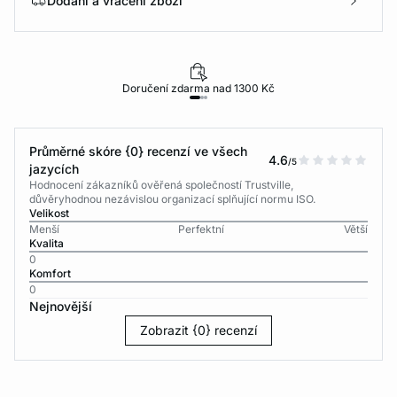
Dodání a vrácení zboží
Doručení zdarma nad 1300 Kč
Průměrné skóre {0} recenzí ve všech
4.6
/5
jazycích
Hodnocení zákazníků ověřená společností Trustville,
důvěryhodnou nezávislou organizací splňující normu ISO.
Velikost
Menší
Perfektní
Větší
Kvalita
0
Komfort
0
Nejnovější
Zobrazit {0} recenzí