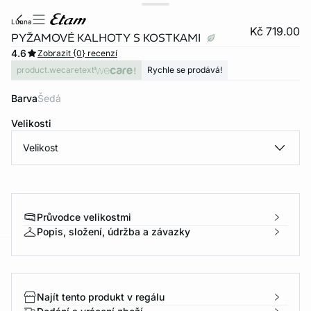
lunna
Kč 719.00
PYŽAMOVÉ KALHOTY S KOSTKAMI
4.6
Zobrazit {0} recenzí
product.wecaretext
Rychle se prodává!
Barva
šedá
Velikosti
Velikost
Průvodce velikostmi
Popis, složení, údržba a závazky
-home
Najít tento produkt v regálu