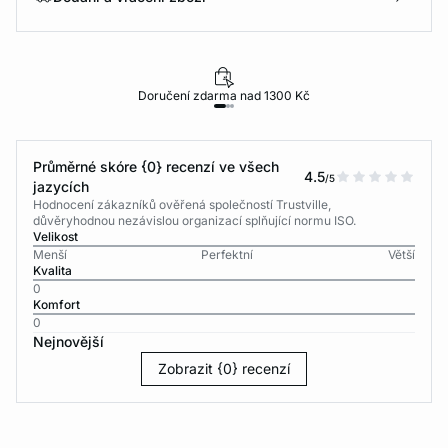
Doručení zdarma nad 1300 Kč
Průměrné skóre {0} recenzí ve všech
4.5
/5
jazycích
Hodnocení zákazníků ověřená společností Trustville,
důvěryhodnou nezávislou organizací splňující normu ISO.
Velikost
Menší
Perfektní
Větší
Kvalita
0
Komfort
0
Nejnovější
Zobrazit {0} recenzí