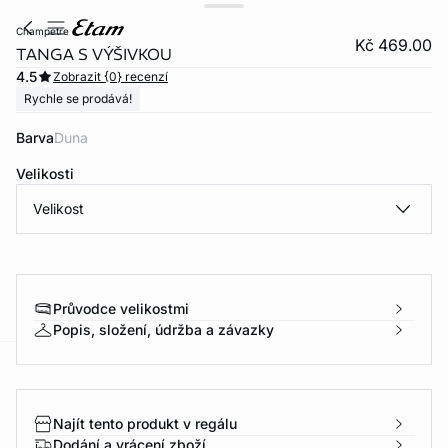
champetre
Kč 469.00
TANGA S VÝŠIVKOU
4.5
Zobrazit {0} recenzí
Rychle se prodává!
Barva
duna
Velikosti
Velikost
Průvodce velikostmi
Popis, složení, údržba a závazky
-home
Najít tento produkt v regálu
Dodání a vrácení zboží