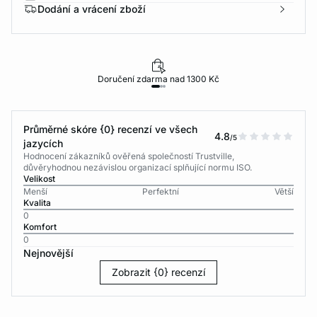
Dodání a vrácení zboží
Doručení zdarma nad 1300 Kč
Průměrné skóre {0} recenzí ve všech
4.8
/5
jazycích
Hodnocení zákazníků ověřená společností Trustville,
důvěryhodnou nezávislou organizací splňující normu ISO.
Velikost
Menší
Perfektní
Větší
Kvalita
0
Komfort
0
Nejnovější
Zobrazit {0} recenzí