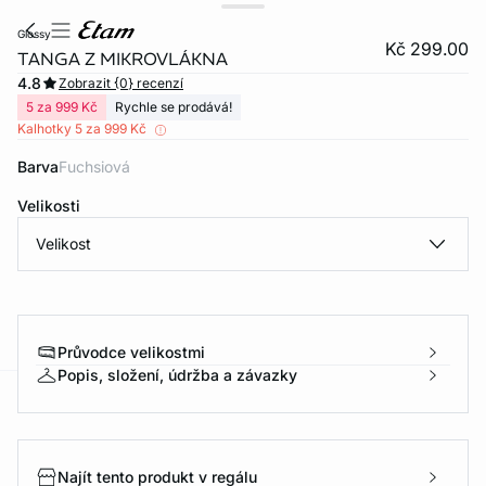
glossy
Kč 299.00
TANGA Z MIKROVLÁKNA
4.8
Zobrazit {0} recenzí
5 za 999 Kč
Rychle se prodává!
Kalhotky 5 za 999 Kč
Barva
fuchsiová
Velikosti
Velikost
Průvodce velikostmi
Popis, složení, údržba a závazky
-home
Najít tento produkt v regálu