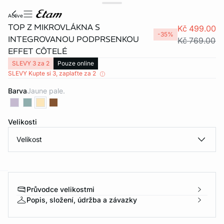
active
TOP Z MIKROVLÁKNA S
Kč 499.00
-35%
INTEGROVANOU PODPRSENKOU
Kč 769.00
EFFET CÔTELÉ
SLEVY 3 za 2
Pouze online
SLEVY Kupte si 3, zaplaťte za 2
Barva
jaune pale.
Velikosti
Velikost
Průvodce velikostmi
-home
Popis, složení, údržba a závazky