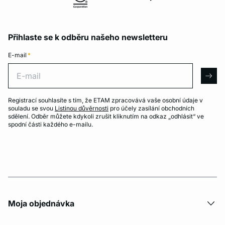
Přihlaste se k odběru našeho newsletteru
E-mail
*
E-mail
arro
Registrací souhlasíte s tím, že ETAM zpracovává vaše osobní údaje v
souladu se svou
Listinou důvěrnosti
pro účely zasílání obchodních
sdělení. Odběr můžete kdykoli zrušit kliknutím na odkaz „odhlásit“ ve
spodní části každého e-mailu.
Moja objednávka