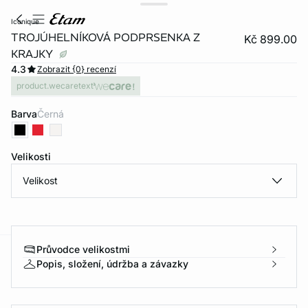
iconique
TROJÚHELNÍKOVÁ PODPRSENKA Z
Kč 899.00
KRAJKY
4.3
Zobrazit {0} recenzí
product.wecaretext
Barva
černá
Velikosti
Velikost
Průvodce velikostmi
-home
Popis, složení, údržba a závazky